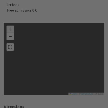
Prices
Free admission: 0 €
+
−
Leaflet
|
©
OpenStreetMap
contributors
Directions