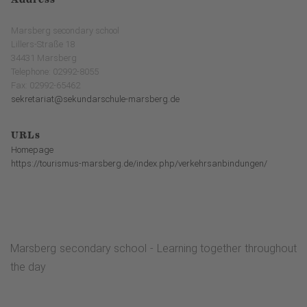
Marsberg secondary school
Lillers-Straße 18
34431 Marsberg
Telephone: 02992-8055
Fax: 02992-65462
sekretariat@sekundarschule-marsberg.de
URLs
Homepage
https://tourismus-marsberg.de/index.php/verkehrsanbindungen/
Marsberg secondary school - Learning together throughout
the day