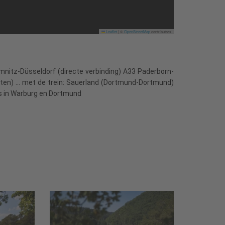
Leaflet
|
©
OpenStreetMap
contributors
nitz-Düsseldorf (directe verbinding) A33 Paderborn-
n) ... met de trein: Sauerland (Dortmund-Dortmund)
ons in Warburg en Dortmund