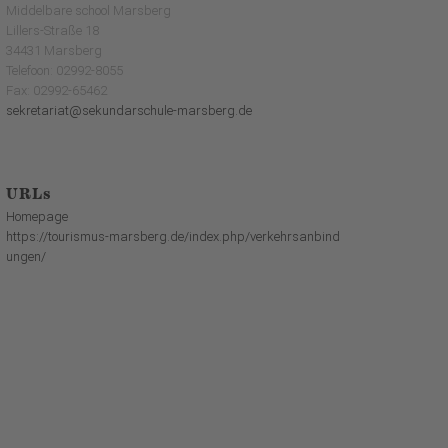
Middelbare school Marsberg
Lillers-Straße 18
34431 Marsberg
Telefoon: 02992-8055
Fax: 02992-65462
sekretariat@sekundarschule-marsberg.de
URLs
Homepage
https://tourismus-marsberg.de/index.php/verkehrsanbind
ungen/