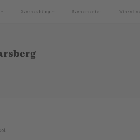
g
Overnachting
Evenementen
Winkel o
arsberg
ol.