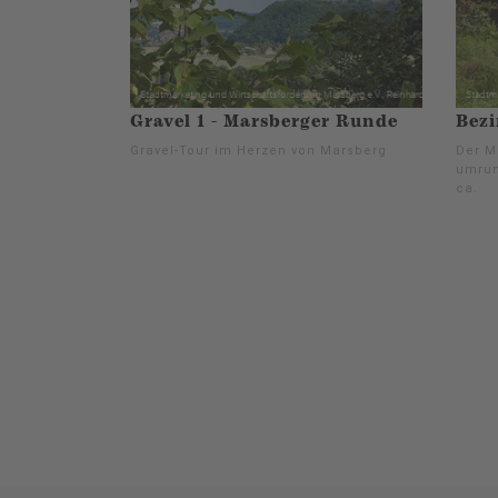
Gravel 1 - Marsberger Runde
Bez
Gravel-Tour im Herzen von Marsberg
Der M
umrun
ca.