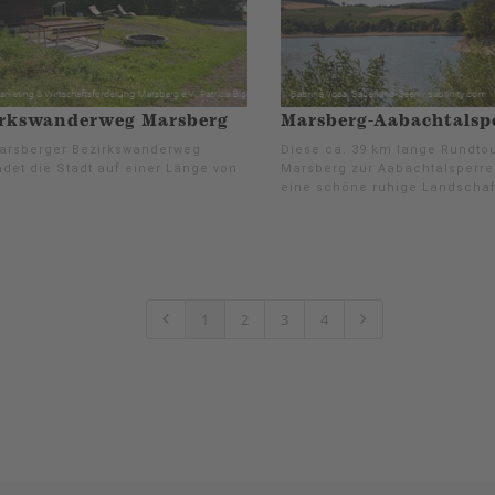
irkswanderweg Marsberg
Marsberg-Aabachtalsp
arsberger Bezirkswanderweg
Diese ca. 39 km lange Rundtou
det die Stadt auf einer Länge von
Marsberg zur Aabachtalsperre
eine schöne ruhige Landschaf
1
2
3
4