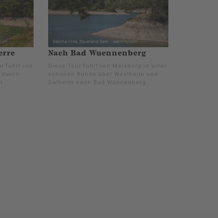
erre
Nach Bad Wuennenberg
r führt von
Diese Tour führt von Marsberg in einer
 durch
schönen Runde über Westheim und
t.
Dalheim nach Bad Wünnenberg.