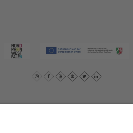
ivacybeleid
|
Verklaring van toegankelijkheid
|
Neem contact met ons o
Sauerland-Tourismus e.V.
Johannes-Hummel-Weg 1
57392
Schmallenberg