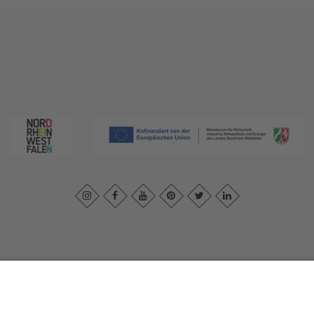
essum
|
Datenschutzerklärung
|
Barrierefreiheitserklärung
|
Kontakt
|
In