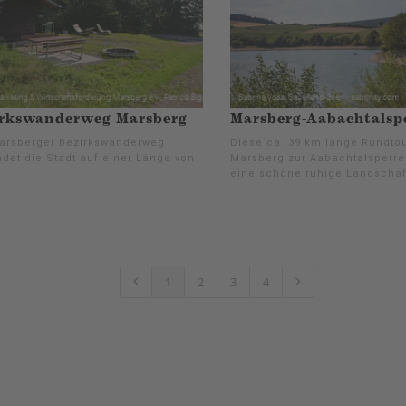
irkswanderweg Marsberg
Marsberg-Aabachtalsp
arsberger Bezirkswanderweg
Diese ca. 39 km lange Rundtou
det die Stadt auf einer Länge von
Marsberg zur Aabachtalsperre
eine schöne ruhige Landschaf
1
2
3
4