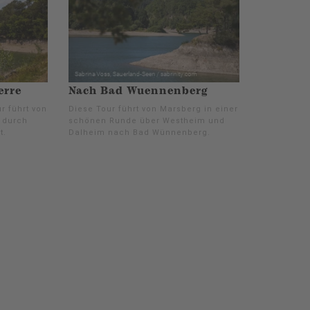
erre
Nach Bad Wuennenberg
r führt von
Diese Tour führt von Marsberg in einer
 durch
schönen Runde über Westheim und
t.
Dalheim nach Bad Wünnenberg.