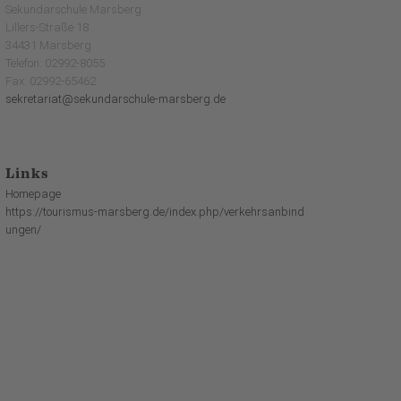
Sekundarschule Marsberg
Lillers-Straße 18
34431 Marsberg
Telefon: 02992-8055
Fax: 02992-65462
sekretariat@sekundarschule-marsberg.de
Links
Homepage
https://tourismus-marsberg.de/index.php/verkehrsanbind
ungen/