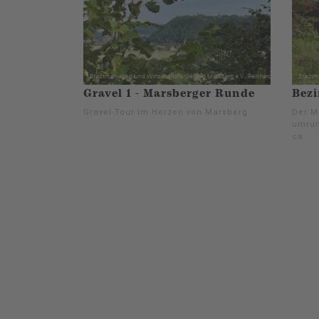
Gravel 1 - Marsberger Runde
Bez
Gravel-Tour im Herzen von Marsberg
Der M
umrun
ca.