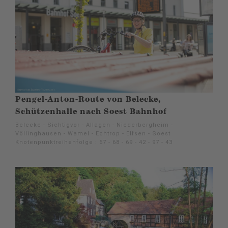
Pengel-Anton-Route von Belecke,
Schützenhalle nach Soest Bahnhof
Belecke - Sichtigvor - Allagen - Niederbergheim -
Völlinghausen - Wamel - Echtrop - Elfsen - Soest
Knotenpunktreihenfolge : 67 - 68 - 69 - 42 - 97 - 43