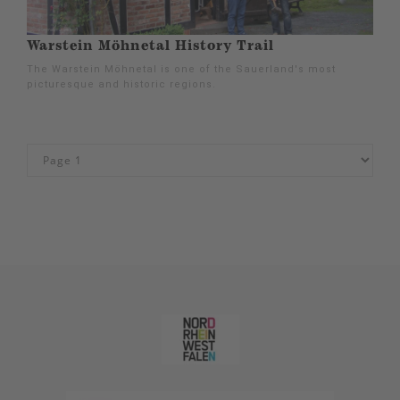
Warstein Möhnetal History Trail
The Warstein Möhnetal is one of the Sauerland's most
picturesque and historic regions.