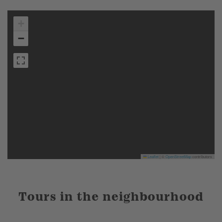
+
−
Leaflet
|
©
OpenStreetMap
contributors
Tours in the neighbourhood