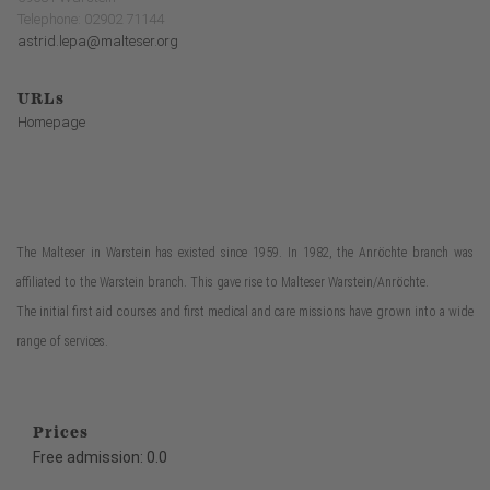
Telephone: 02902 71144
astrid.lepa@malteser.org
URLs
Homepage
The Malteser in Warstein has existed since 1959. In 1982, the Anröchte branch was
affiliated to the Warstein branch. This gave rise to Malteser Warstein/Anröchte.
The initial first aid courses and first medical and care missions have grown into a wide
range of services.
Prices
Free admission: 0.0