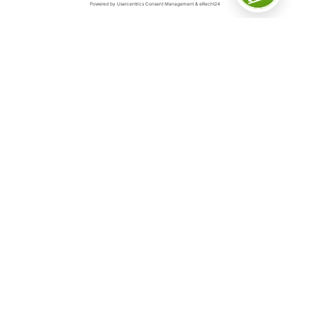
Das Sauerland
Das Sauerland ist „Deutschlands inspirierende
Outdoorregion“ – und das aus gutem Grund. Denn auf
5.000 Quadratkilometern in der schwingenden
Mittelgebirgslandschaft, geprägt von dichten Wäldern,
weiten Wiesen und klaren Seen, gibt es so viele
Möglichkeiten für Erlebnisse aller Art.
Hier befindet sich die erste und größte