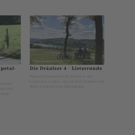
tpetal-
Die Dräulzer 4 - Listerrunde
Abwechslungsreiche Radtour am
Listersee vorbei, durch Drolshagen mit
trecke
dem historischen Marktplatz.
ßen mit
äulzer