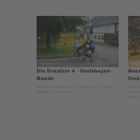
Die Dräulzer 4 - Drolshagen-
Renn
Runde
Dro
Abwechslungsreiche Strecke, für alle
Eine 
Radtypen geeignet.
beide
Rotha