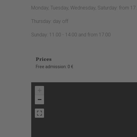
Monday, Tuesday, Wednesday, Saturday: from 17.
Thursday: day off
Sunday: 11.00 - 14.00 and from 17.00
Prices
Free admission: 0 €
+
−