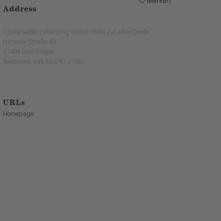
Merken
Address
E-bike battery charging station Hotel zur Alten Quelle
Hagener Straße 40
57489 Drolshagen
Telephone: +49 (0)2761 71001
URLs
Homepage