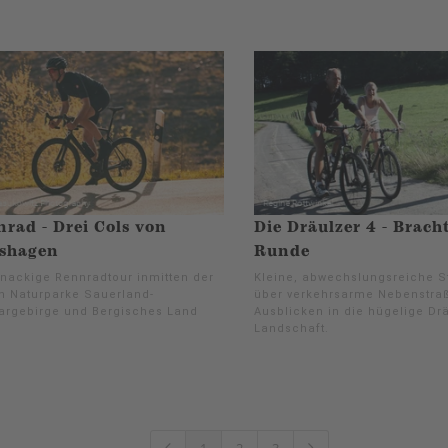
rad - Drei Cols von
Die Dräulzer 4 - Brach
lshagen
Runde
knackige Rennradtour inmitten der
Kleine, abwechslungsreiche S
n Naturparke Sauerland-
über verkehrsarme Nebenstra
argebirge und Bergisches Land
Ausblicken in die hügelige Dr
Landschaft.