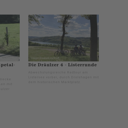
tpetal-
Die Dräulzer 4 - Listerrunde
Abwechslungsreiche Radtour am
Listersee vorbei, durch Drolshagen mit
trecke
dem historischen Marktplatz.
ßen mit
äulzer