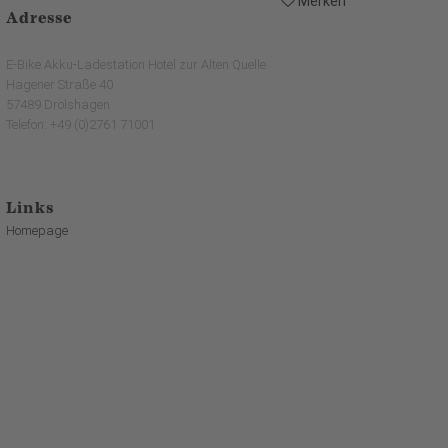
Merken
Adresse
E-Bike Akku-Ladestation Hotel zur Alten Quelle
Hagener Straße 40
57489 Drolshagen
Telefon: +49 (0)2761 71001
Links
Homepage