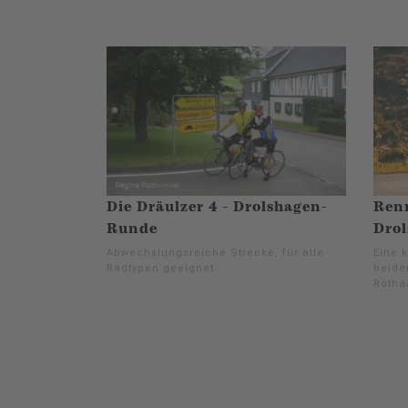
Die Dräulzer 4 - Drolshagen-
Renn
Runde
Dro
Abwechslungsreiche Strecke, für alle
Eine 
Radtypen geeignet.
beide
Rotha