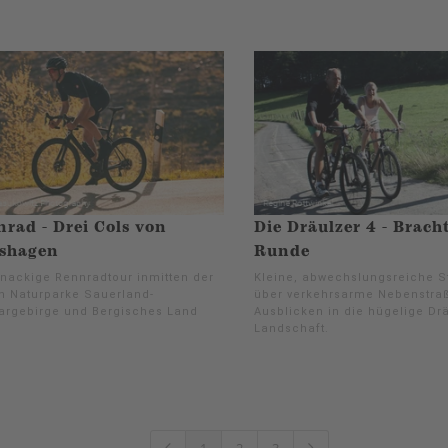
rad - Drei Cols von
Die Dräulzer 4 - Brach
lshagen
Runde
knackige Rennradtour inmitten der
Kleine, abwechslungsreiche S
n Naturparke Sauerland-
über verkehrsarme Nebenstra
argebirge und Bergisches Land
Ausblicken in die hügelige Dr
Landschaft.