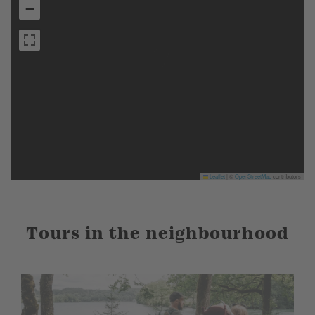
−
Leaflet
|
©
OpenStreetMap
contributors
Tours in the neighbourhood