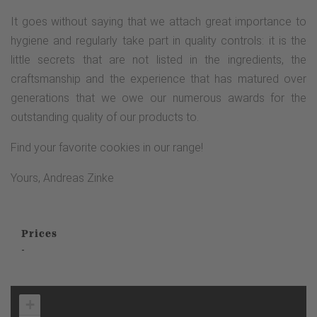
It goes without saying that we attach great importance to
hygiene and regularly take part in quality controls: it is the
little secrets that are not listed in the ingredients, the
craftsmanship and the experience that has matured over
generations that we owe our numerous awards for the
outstanding quality of our products to.
Find your favorite cookies in our range!
Yours, Andreas Zinke
Prices
-
+