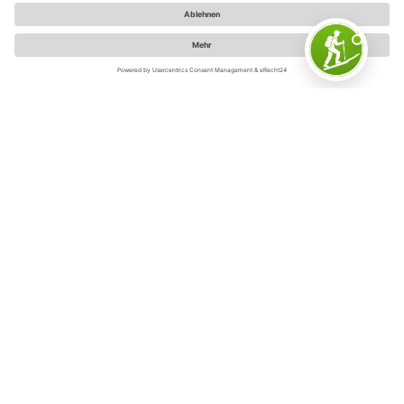
Sauerland-Tourismus e.V. / Jonas Dülberg / REACT-EU
Deutschlands inspirierende
Outdoorregion erleben
Das Sauerland ist die perfekte Region für echte
Erlebnisse und unvergessliche Momente. Dabei besticht
„Deutschlands inspirierende Outdoorregion“ mit weit
mehr als faszinierenden Wanderwegen und