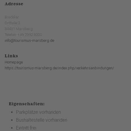
Adresse
Bredelar
Orthelle 3
34431 Marsberg
Telefon: +49 2992 8200
info@tourismus-marsberg.de
Links
Homepage
https://tourismus-marsberg.de/index.php/verkehrsanbindungen/
Eigenschaften:
Parkplätze vorhanden
Bushaltestelle vorhanden
Eintritt frei