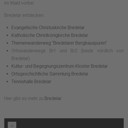
im Wald vorbei.
Bredelar entdecken:
Evangelische Christuskirche Bredelar
Katholische Christkönigkirche Bredelar
Themenwanderweg "Bredelarer Bergbauspuren"
Ortswanderwege Br1 und Br2 (beide nördlich von
Bredelar)
Kultur- und Begegnungszentrum Kloster Bredelar
Ortsgeschichtliche Sammlung Bredelar
Tennishalle Bredelar
Hier gibt es mehr zu
Bredelar
.
+