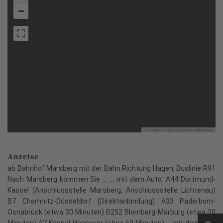
−
Leaflet
|
©
OpenStreetMap
contributors
Anreise
ab Bahnhof Marsberg mit der Bahn Richtung Hagen, Buslinie R91
Nach Marsberg kommen Sie ... ... mit dem Auto: A44 Dortmund-
Kassel (Anschlussstelle Marsberg, Anschlussstelle Lichtenau)
B7 Chemnitz-Düsseldorf (Direktanbindung) A33 Paderborn-
Osnabrück (etwa 30 Minuten) B252 Blomberg-Marburg (etwa 20
Minuten) A7 Kassel-Hannover (etwa 60 Minuten) ... mit dem Zug: