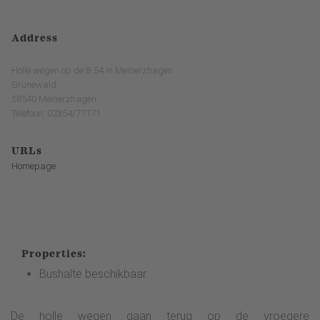
Address
Holle wegen op de B 54 in Meinerzhagen
Grünewald
58540 Meinerzhagen
Telefoon: 02354/77171
URLs
Homepage
Properties:
Bushalte beschikbaar
De holle wegen gaan terug op de vroegere