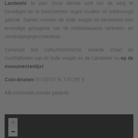
Landwehr
te zien. Deze diende ooit om de weg te
beveiligen en te beschermen tegen invallen of onbevoegd
gebruik. Samen vormen de holle wegen en landweren een
levendige getuigenis van de middeleeuwse verkeers- en
verdedigingsgeschiedenis.
Vanwege hun cultuurhistorische waarde staan de
overblijfselen van de holle wegen en de Landwehr nu
op de
monumentenlijst
.
Coördinaten:
51.05161 N, 7.41281 E
Alle informatie zonder garantie.
+
−