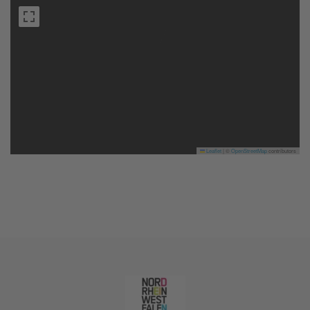
Leaflet
|
©
OpenStreetMap
contributors