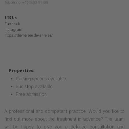
Telephone: +49 5633 91188
URLs
Facebook
Instagram
https://diemelsee.de/anreise/
Properties:
Parking spaces available
Bus stop available
Free admission
A professional and competent practice. Would you like to
find out more about the treatment in advance? The team
will be happy to give you a detailed consultation and