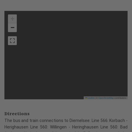
+
−
Leaflet
|
©
OpenStreetMap
contributors
Directions
The bus and train connections to Diemelsee: Line 566: Korbach -
Herighausen Line 560: Willingen - Heringhausen Line 560: Bad