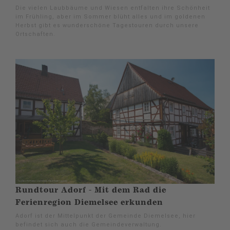
Die vielen Laubbäume und Wiesen entfalten ihre Schönheit
im Frühling, aber im Sommer blüht alles und im goldenen
Herbst gibt es wunderschöne Tagestouren durch unsere
Ortschaften.
Rundtour Adorf - Mit dem Rad die
Ferienregion Diemelsee erkunden
Adorf ist der Mittelpunkt der Gemeinde Diemelsee, hier
befindet sich auch die Gemeindeverwaltung.