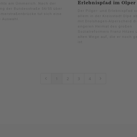
Erlebnispfad im Olper
ehts am Ümmerich. Nach der
ng der Bundesstraße 54/55 über
Der Pilger- und Erlebnispfad s
ömerstraßenbrücke tut sich eine
allem in der Kreisstadt Olpe 
e Auswahl.
mit Drolshagen-Alperscheid di
engeren Heimat des großen
Sozialreformers Franz Hitzes 
alten Wege auf, die er noch 
ist.
1
2
3
4