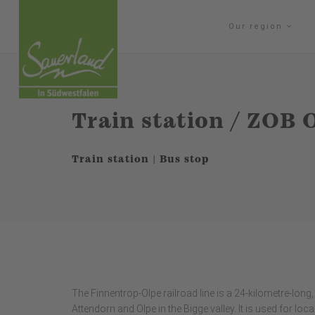
Our region
Train station / ZOB 
Train station | Bus stop
The Finnentrop-Olpe railroad line is a 24-kilometre-long,
Attendorn and Olpe in the Bigge valley. It is used for lo