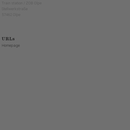
Train station / ZOB Olpe
Stellwerkstraße
57462 Olpe
URLs
Homepage