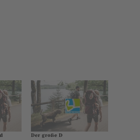
nd
Der große D