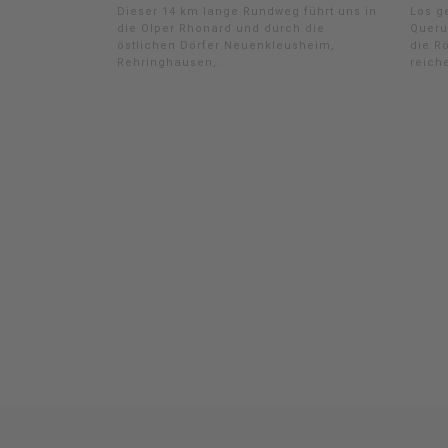
Dieser 14 km lange Rundweg führt uns in
Los g
die Olper Rhonard und durch die
Queru
östlichen Dörfer Neuenkleusheim,
die R
Rehringhausen,.
reich