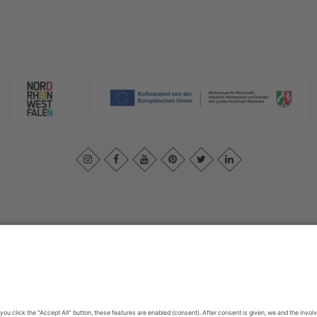
print
|
Privacy policy
|
Declaration of accessibility
|
Contact us
|
Intra
Sauerland-Tourismus e.V.
Johannes-Hummel-Weg 1
57392
Schmallenberg
E: info@sauerland.com