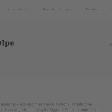
Experience
Overnight stay
Events
Olpe
#
 single-track, non-electrified branch line from Finnentrop via
cal rail passenger transport by the Biggesee Express (route 442) at