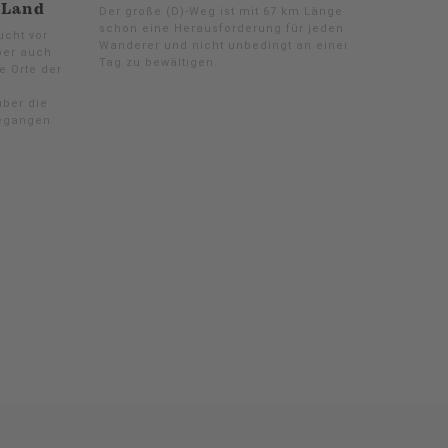
 Land
Der große (D)-Weg ist mit 67 km Länge
schon eine Herausforderung für jeden
ucht vor
Wanderer und nicht unbedingt an einem
aber auch
Tag zu bewältigen.
e Orte der
über die
gegangen