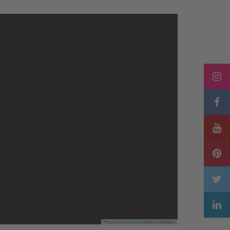
Leaflet
|
©
OpenStreetMap
contributors