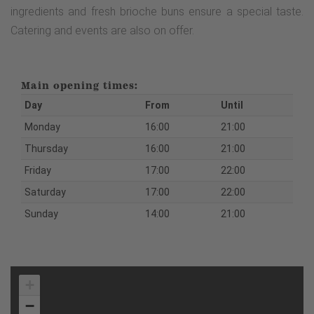
ingredients and fresh brioche buns ensure a special taste.
Catering and events are also on offer.
Main opening times:
Day
From
Until
Monday
16:00
21:00
Thursday
16:00
21:00
Friday
17:00
22:00
Saturday
17:00
22:00
Sunday
14:00
21:00
+
−