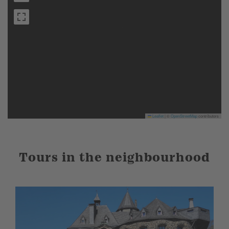
Leaflet
|
©
OpenStreetMap
contributors
Tours in the neighbourhood