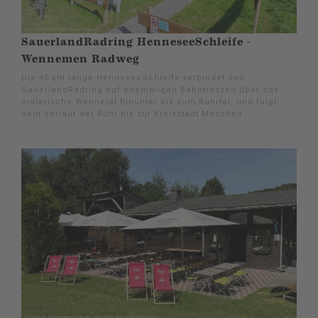
SauerlandRadring HenneseeSchleife -
Wennemen Radweg
Die 40 km lange HenneseeSchleife verbindet den
SauerlandRadring auf ehemaligen Bahntrassen über das
malerische Wennetal hinunter bis zum Ruhrtal, und folgt
dem Verlauf der Ruhr bis zur Kreisstadt Mesched