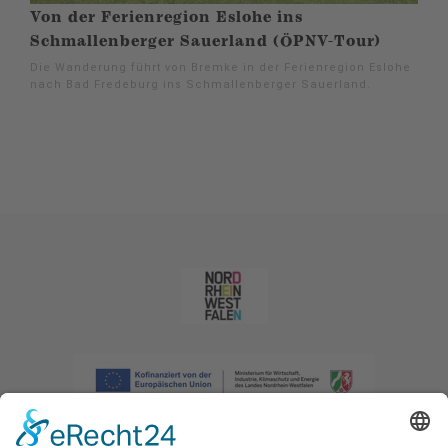
Von der Ferienregion Eslohe ins
Schmallenberger Sauerland (ÖPNV-Tour)
Die Wanderung führt von Bremke in der Ferienregion Eslohe
nach Bad Fredeburg ins Schmallenberger Sauerland.