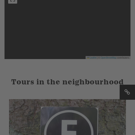
Leaflet
|
©
OpenStreetMap
contributors
Tours in the neighbourhood