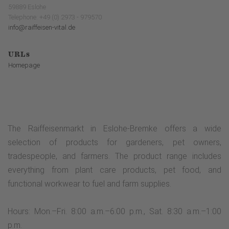
59889 Eslohe
Telephone: +49 (0) 2973 - 979570
info@raiffeisen-vital.de
URLs
Homepage
The Raiffeisenmarkt in Eslohe-Bremke offers a wide
selection of products for gardeners, pet owners,
tradespeople, and farmers. The product range includes
everything from plant care products, pet food, and
functional workwear to fuel and farm supplies.
Hours: Mon.–Fri. 8:00 a.m.–6:00 p.m., Sat. 8:30 a.m.–1:00
p.m.