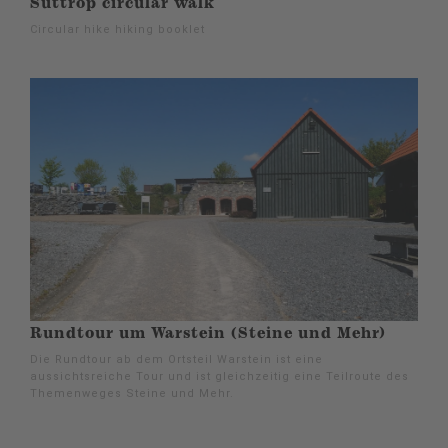
Suttrop circular walk
Circular hike hiking booklet
Rundtour um Warstein (Steine und Mehr)
Die Rundtour ab dem Ortsteil Warstein ist eine
aussichtsreiche Tour und ist gleichzeitig eine Teilroute des
Themenweges Steine und Mehr.