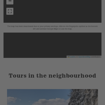
−
The map has been deactivated due to your privacy settings, click on the fingerprint symbol at the bottom
left and activate Google Maps to use the map.
Leaflet
|
©
OpenStreetMap
contributors
Tours in the neighbourhood