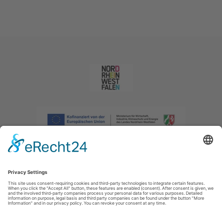
Imprint
|
Privacy policy
|
Declaration of accessibility
|
Contact us
|
Intranet