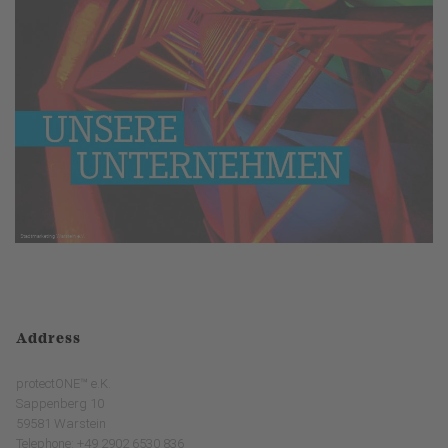
Address
protectONE™ e.K.
Sappenberg 10
59581 Warstein
Telephone: +49 2902 6530 836