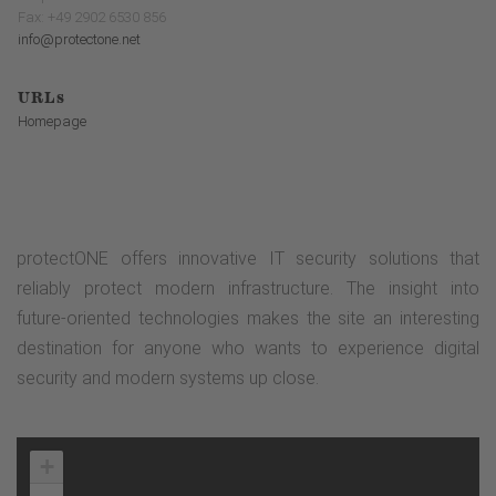
Fax: +49 2902 6530 856
info@protectone.net
URLs
Homepage
protectONE offers innovative IT security solutions that
reliably protect modern infrastructure. The insight into
future-oriented technologies makes the site an interesting
destination for anyone who wants to experience digital
security and modern systems up close.
+