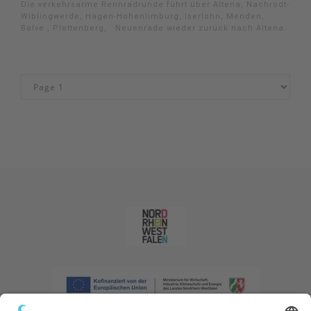
Die verkehrsarme Rennradrunde führt über Altena, Nachrodt-
Wiblingwerde, Hagen-Hohenlimburg, Iserlohn, Menden,
Balve , Plettenberg, Neuenrade wieder zurück nach Altena.