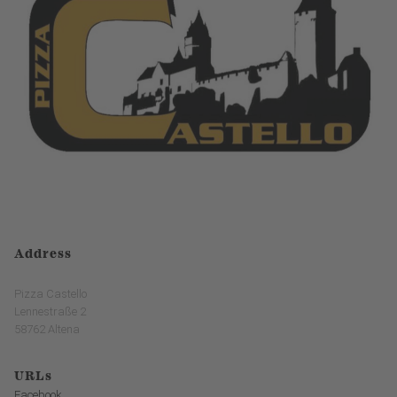
Address
Pizza Castello
Lennestraße 2
58762 Altena
URLs
Facebook