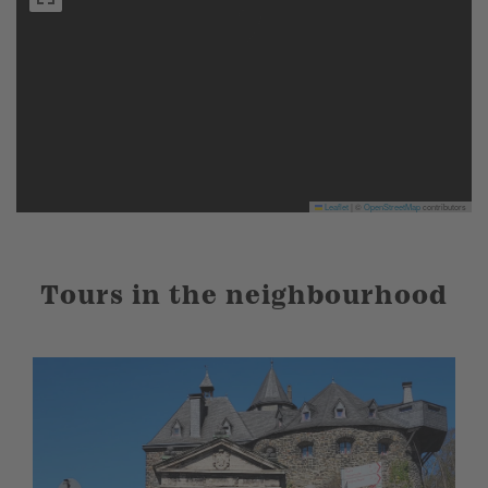
Leaflet
|
©
OpenStreetMap
contributors
Tours in the neighbourhood