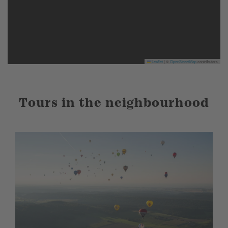
Leaflet
|
©
OpenStreetMap
contributors
Tours in the neighbourhood