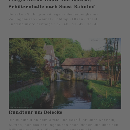
Schützenhalle nach Soest Bahnhof
Belecke - Sichtigvor - Allagen - Niederbergheim -
Völlinghausen - Wamel - Echtrop - Elfsen - Soest
Knotenpunktreihenfolge : 67 - 68 - 69 - 42 - 97 - 43
Rundtour um Belecke
Die Rundtour ab dem Ortsteil Belecke führt über Warstein,
Suttrop, Schloss Körtlinghausen nach Rüthen und über den
Möhnetalradweg zurück zum Ausgangspunkt.