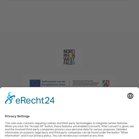
Imprint
|
Privacy policy
|
Declaration of accessibility
|
Contact us