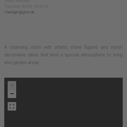
59581 Warstein
Telephone: 02902 - 86 03 84
t.heutger@gmx.de
A charming store with artistic stone figures and stylish
decorative ideas that lend a special atmosphere to living
and garden areas.
+
−