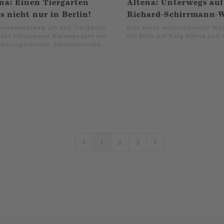
na: Einen Tiergarten
Altena: Unterwegs au
's nicht nur in Berlin!
Richard-Schirrmann-
undwanderweg um den Tiergarten
Eine kurze anspruchsvolle W
ndet erholsames Waldwandern mit
mit Blick auf Burg Altena und 
hslungsreichen Stadtansichten.
1
2
3