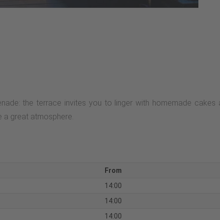
de: the terrace invites you to linger with homemade cakes and
re a great atmosphere.
From
14:00
14:00
14:00