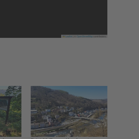
Leaflet
|
©
OpenStreetMap
contributors