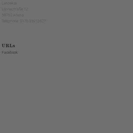
Lennekai
Lennestraße 12
58762 Altena
Telephone: 0176 35913627
URLs
Facebook