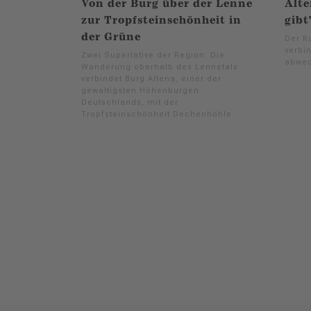
Von der Burg über der Lenne
Alte
zur Tropfsteinschönheit in
gibt
der Grüne
Der R
verbi
Zwei Superlative der Region: Die
abwec
Wanderung oberhalb des Lennetals
verbindet Burg Altena, einer der
gewaltigsten Höhenburgen
Deutschlands, mit der
Tropfsteinschönheit Dechenhöhle.