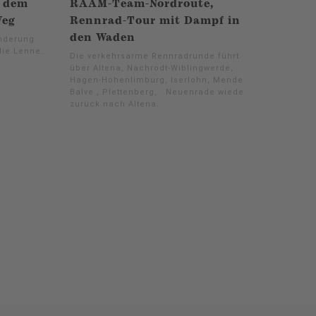
f dem
RAAM-Team-Nordroute,
Weg
Rennrad-Tour mit Dampf in
den Waden
anderung
die Lenne.
Die verkehrsarme Rennradrunde führt
über Altena, Nachrodt-Wiblingwerde,
Hagen-Hohenlimburg, Iserlohn, Menden,
Balve , Plettenberg, Neuenrade wieder
zurück nach Altena.