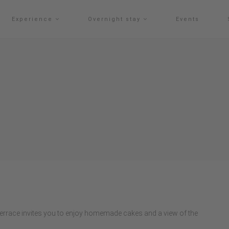
Experience
Overnight stay
Events
errace invites you to enjoy homemade cakes and a view of the