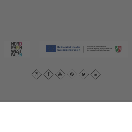
print
|
Privacy policy
|
Declaration of accessibility
|
Contact us
|
Intra
Sauerland-Tourismus e.V.
Johannes-Hummel-Weg 1
57392
Schmallenberg