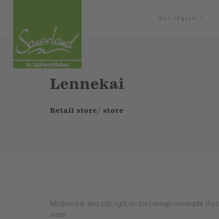
Our region
Lennekai
Retail store/ store
Modern bar and pub right on the Lennepromenade: the t
water.