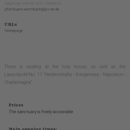
Telephone: +49 (0) 2973 - 36485-30
pfarrbuero.wormbach@pv-se.de
URLs
Homepage
There is seating at the holy house, as well as the
Lauschpohl No. 11 "Heidenstraße - Kriegerweg - Napoleon -
Charlemagne"
Prices
The sanctuary is freely accessible.
Main opening times: