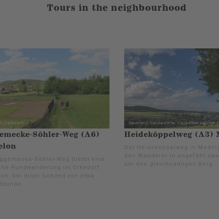
Tours in the neighbourhood
emecke-Söhler-Weg (A6)
Heideköppelweg (A3) 
elon
Der Heideköppelweg in Medelo
den Wanderer in ungefähr zwe
iggemecke-Söhler-Weg bietet eine
um den gleichnamigen Berg.
che Rundwanderung im Orkedorf
on bei einer Gehzeit von etwa
 Stunde.