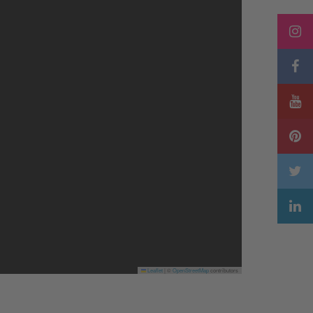
Leaflet
|
©
OpenStreetMap
contributors