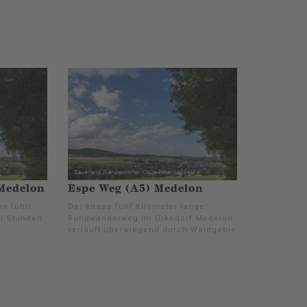
Medelon
Espe Weg (A5) Medelon
n führt
Der knapp fünf Kilometer lange
i Stunden
Rundwanderweg im Orkedorf Medelon
verläuft überwiegend durch Waldgebiet.