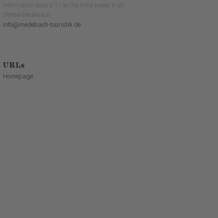
Information board 11 on the Orke water trail
59964 Medebach
info@medebach-touristik.de
URLs
Homepage