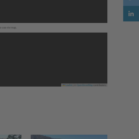
to use the map.
Leaflet
|
©
OpenStreetMap
contributors