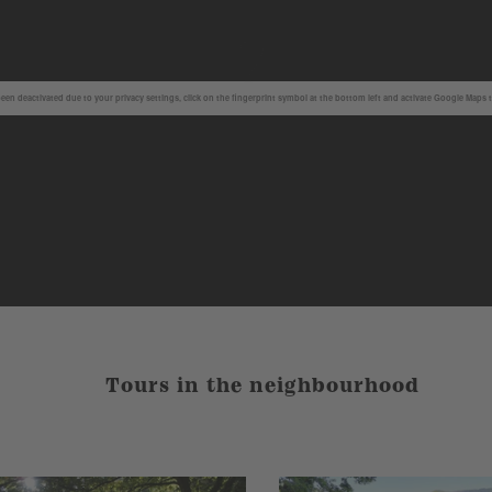
en deactivated due to your privacy settings, click on the fingerprint symbol at the bottom left and activate Google Maps 
Tours in the neighbourhood