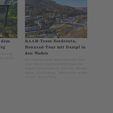
f dem
RAAM-Team-Nordroute,
Weg
Rennrad-Tour mit Dampf in
den Waden
anderung
die Lenne.
Die verkehrsarme Rennradrunde führt
über Altena, Nachrodt-Wiblingwerde,
Hagen-Hohenlimburg, Iserlohn, Menden,
Balve , Plettenberg, Neuenrade wieder
zurück nach Altena.