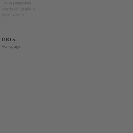
House Lennestein
Werdohler Straße 15
58762 Altena
URLs
Homepage