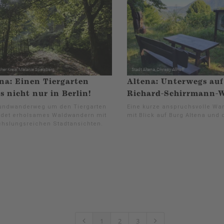
na: Einen Tiergarten
Altena: Unterwegs au
's nicht nur in Berlin!
Richard-Schirrmann-
undwanderweg um den Tiergarten
Eine kurze anspruchsvolle W
ndet erholsames Waldwandern mit
mit Blick auf Burg Altena und 
hslungsreichen Stadtansichten.
1
2
3