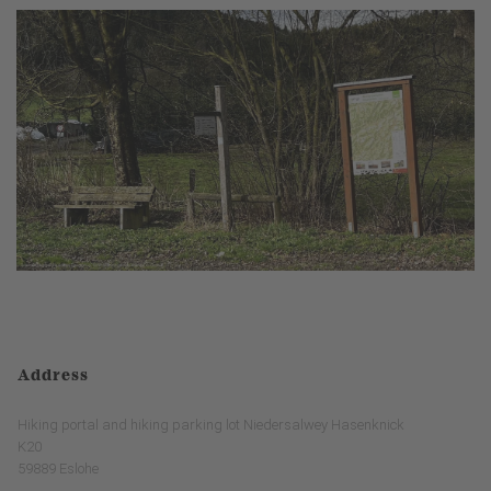
Address
Hiking portal and hiking parking lot Niedersalwey Hasenknick
K20
59889 Eslohe