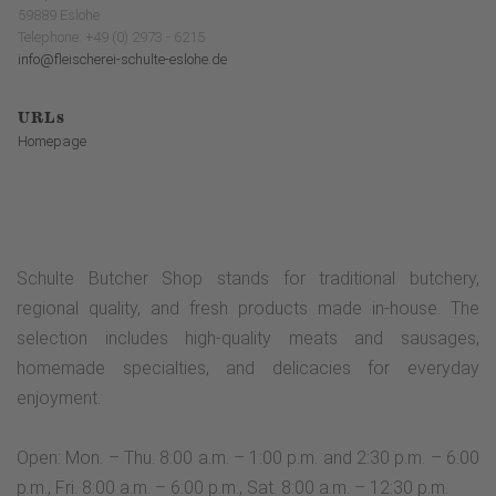
59889 Eslohe
Telephone: +49 (0) 2973 - 6215
info@fleischerei-schulte-eslohe.de
URLs
Homepage
Schulte Butcher Shop stands for traditional butchery,
regional quality, and fresh products made in-house. The
selection includes high-quality meats and sausages,
homemade specialties, and delicacies for everyday
enjoyment.
Open: Mon. – Thu. 8:00 a.m. – 1:00 p.m. and 2:30 p.m. – 6:00
p.m., Fri. 8:00 a.m. – 6:00 p.m., Sat. 8:00 a.m. – 12:30 p.m.