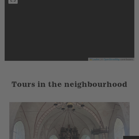
Leaflet
|
©
OpenStreetMap
contributors
Tours in the neighbourhood