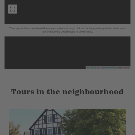
The map has been deactivated due to your privacy settings, click on the fingerprint symbol at the bottom
left and activate Google Maps to use the map.
Leaflet
|
©
OpenStreetMap
contributors
Tours in the neighbourhood