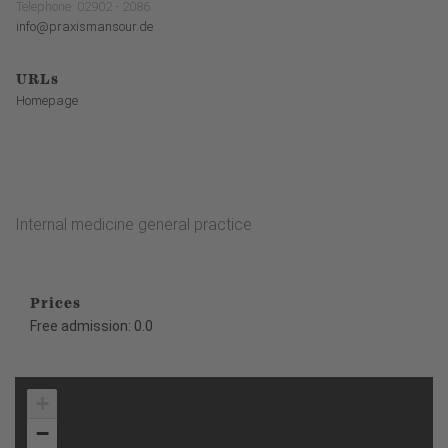
Telephone: 02902 - 2086
info@praxismansour.de
URLs
Homepage
Internal medicine general practice
Prices
Free admission: 0.0
+
−