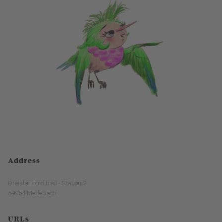
Address
Dreislar bird trail - Station 2
59964 Medebach
URLs