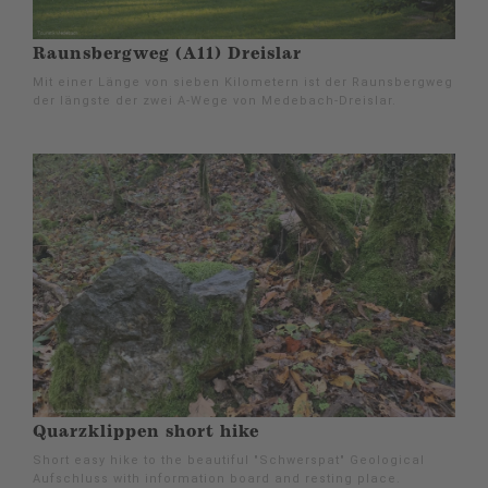
Raunsbergweg (A11) Dreislar
Mit einer Länge von sieben Kilometern ist der Raunsbergweg
der längste der zwei A-Wege von Medebach-Dreislar.
Quarzklippen short hike
Short easy hike to the beautiful "Schwerspat" Geological
Aufschluss with information board and resting place.