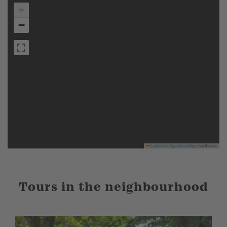
+
−
Leaflet
|
©
OpenStreetMap
contributors
Tours in the neighbourhood