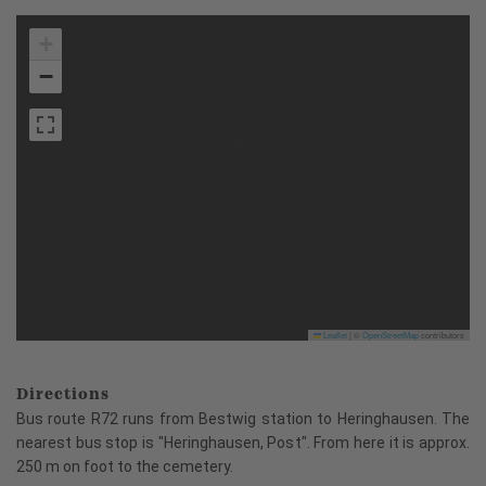
+
−
Leaflet
|
©
OpenStreetMap
contributors
Directions
Bus route R72 runs from Bestwig station to Heringhausen. The
nearest bus stop is "Heringhausen, Post". From here it is approx.
250 m on foot to the cemetery.