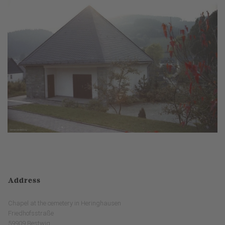
Address
Chapel at the cemetery in Heringhausen
Friedhofsstraße
59909 Bestwig