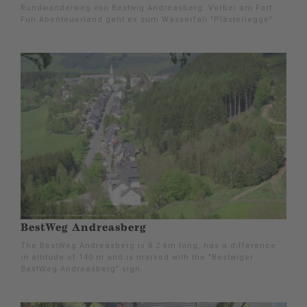
Rundwanderweg von Bestwig Andreasberg. Vorbei am Fort
Fun Abenteuerland geht es zum Wasserfall "Plästerlegge".
BestWeg Andreasberg
The BestWeg Andreasberg is 8.2 km long, has a difference
in altitude of 140 m and is marked with the "Bestwiger
BestWeg Andreasberg" sign.