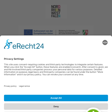
Imprint
|
Privacy policy
|
Declaration of accessibility
|
Contact us
|
Intranet
Sauerland-Tourismus e.V.
Johannes-Hummel-Weg 1
57392
Schmallenberg
E: info@sauerland.com
Cookie-Einstellungen