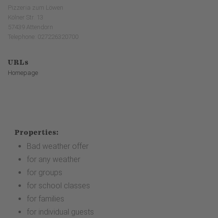
Pizzeria zum Löwen
Kölner Str. 13
57439 Attendorn
Telephone: 027226320700
URLs
Homepage
Properties:
Bad weather offer
for any weather
for groups
for school classes
for families
for individual guests