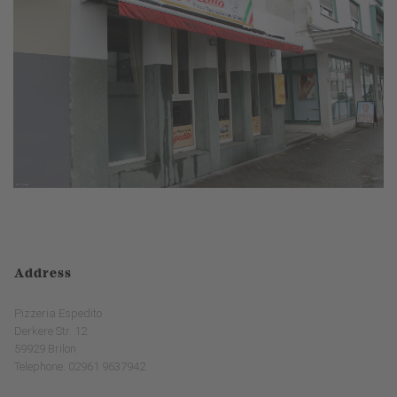
Address
Pizzeria Espedito
Derkere Str. 12
59929 Brilon
Telephone: 02961 9637942