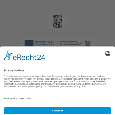
Imprint
|
Privacy policy
|
Declaration of accessibility
|
Contact us
|
Intranet
Sauerland-Tourismus e.V.
Johannes-Hummel-Weg 1
57392
Schmallenberg
E: info@sauerland.com