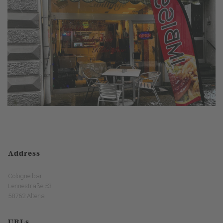
Address
Cologne bar
Lennestraße 53
58762 Altena
URLs