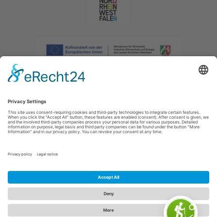
Imprint
|
Privacy policy
|
Declaration of accessibility
|
Contact us
|
Intranet
Sauerland-Tourismus e.V.
Johannes-Hummel-Weg 1
57392
Schmallenberg
E: info@sauerland.com
Cookie-Einstellungen