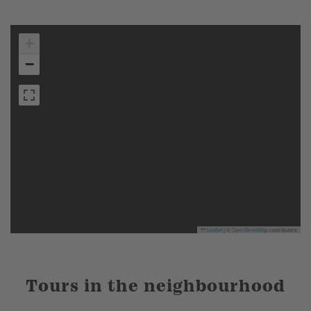
+
−
Leaflet
|
©
OpenStreetMap
contributors
Tours in the neighbourhood