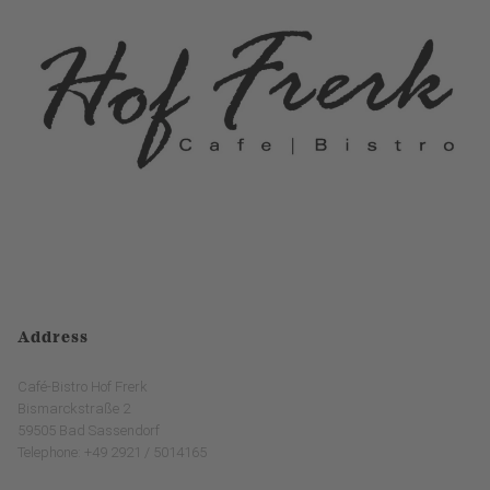
Address
Café-Bistro Hof Frerk
Bismarckstraße 2
59505 Bad Sassendorf
Telephone: +49 2921 / 5014165