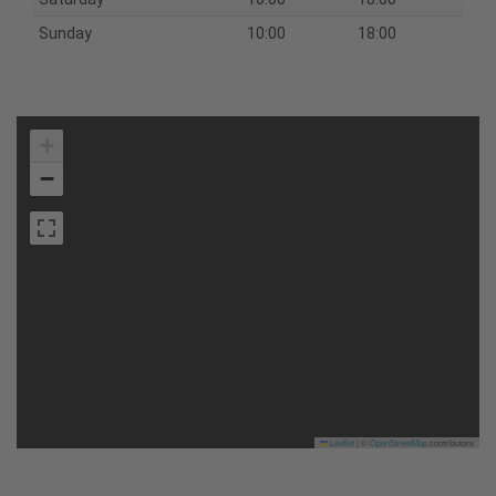
Sunday
10:00
18:00
+
−
Leaflet
|
©
OpenStreetMap
contributors