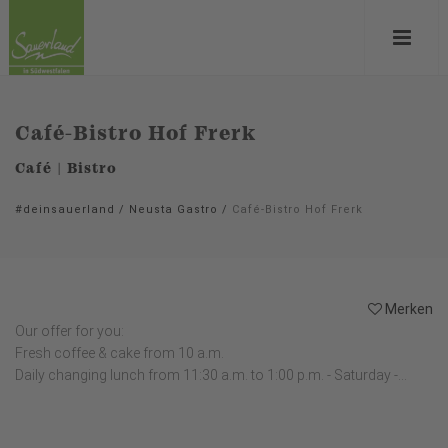
Café-Bistro Hof Frerk
Café | Bistro
#deinsauerland
/
Neusta Gastro
/
Café-Bistro Hof Frerk
Merken
Our offer for you:
Fresh coffee & cake from 10 a.m.
Daily changing lunch from 11:30 a.m. to 1:00 p.m. - Saturday -...