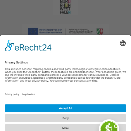
Imprint
|
Privacy policy
|
Declaration of accessibility
|
Contact us
|
Intranet
Sauerland-Tourismus e.V.
Johannes-Hummel-Weg 1
57392
Schmallenberg
E: info@sauerland.com
Cookie-Einstellungen