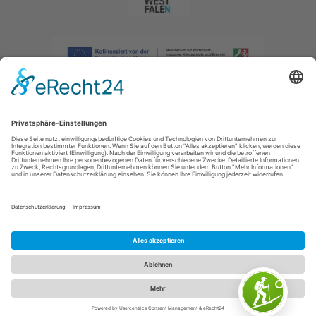
Impressum
|
Datenschutzerklärung
|
Barrierefreiheitserklärung
|
Kontakt
|
Intranet
Sauerland-Tourismus e.V.
Johannes-Hummel-Weg 1
57392
Schmallenberg
E: info@sauerland.com
Cookie-Einstellungen