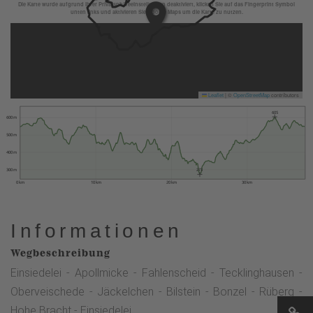
Die Karte wurde aufgrund Ihrer Privatsphäreeinstellungen deaktiviert, klicken Sie auf das Fingerprint Symbol
unten links und aktivieren Sie Google Maps um die Karte zu nutzen.
Leaflet
|
©
OpenStreetMap
contributors
605
600 m
500 m
400 m
300 m
273
0 km
10 km
20 km
30 km
Informationen
Wegbeschreibung
Einsiedelei - Apollmicke - Fahlenscheid - Tecklinghausen -
Oberveischede - Jäckelchen - Bilstein - Bonzel - Rüberg -
Hohe Bracht - Einsiedelei