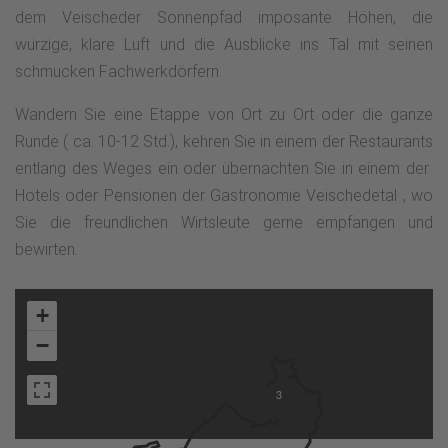
dem Veischeder Sonnenpfad imposante Höhen, die
würzige, klare Luft und die Ausblicke ins Tal mit seinen
schmucken Fachwerkdörfern.
Wandern Sie eine Etappe von Ort zu Ort oder die ganze
Runde ( ca. 10-12 Std.), kehren Sie in einem der Restaurants
entlang des Weges ein oder übernachten Sie in einem der
Hotels oder Pensionen der Gastronomie Veischedetal , wo
Sie die freundlichen Wirtsleute gerne empfangen und
bewirten.
+
−
3