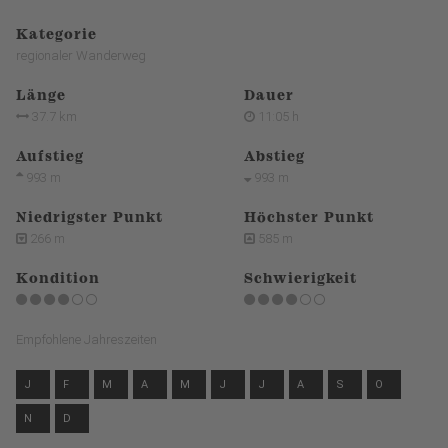
Kategorie
regionaler Wanderweg
Länge
Dauer
37.7 km
11:05 h
Aufstieg
Abstieg
993 m
993 m
Niedrigster Punkt
Höchster Punkt
266 m
585 m
Kondition
Schwierigkeit
Empfohlene Jahreszeiten
J
F
M
A
M
J
J
A
S
O
N
D