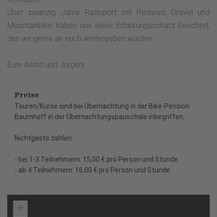
Über zwanzig Jahre Radsport mit Rennrad, Gravel und
Mountainbike haben uns einen Erfahrungsschatz beschert,
den wir gerne an euch weitergeben würden.
Eure Astrid und Jürgen!
Preise
Touren/Kurse sind bei Übernachtung in der Bike-Pension
Baumhoff in der Übernachtungspauschale inbegriffen.
Nichtgäste zahlen:
- bei 1-3 Teilnehmern: 15,00 € pro Person und Stunde
- ab 4 Teilnehmern: 16,00 € pro Person und Stunde
+