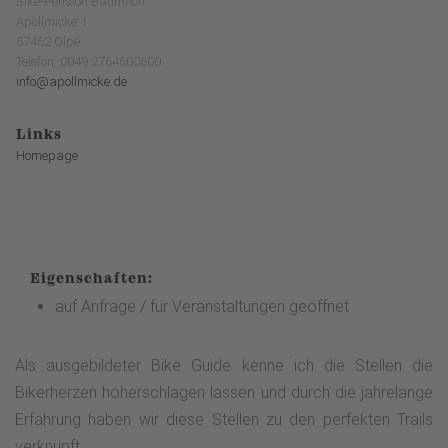
Bike-Pension Baumhoff
Apollmicke 1
57462 Olpe
Telefon: 0049 2764600600
info@apollmicke.de
Links
Homepage
Eigenschaften:
auf Anfrage / für Veranstaltungen geöffnet
Als ausgebildeter Bike Guide kenne ich die Stellen die
Bikerherzen höherschlagen lassen und durch die jahrelange
Erfahrung haben wir diese Stellen zu den perfekten Trails
verknüpft.