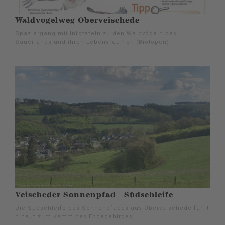
Waldvogelweg Oberveischede
Spaziergang mit Infotafeln zu den Waldvögeln des
Sauerlands und ihren Lebensräumen (Biotopen).
Veischeder Sonnenpfad - Südschleife
Die Südschleife des Sonnenpfades aus Oberveischede führt
hinauf zum Kamm des Ebbegebirges.