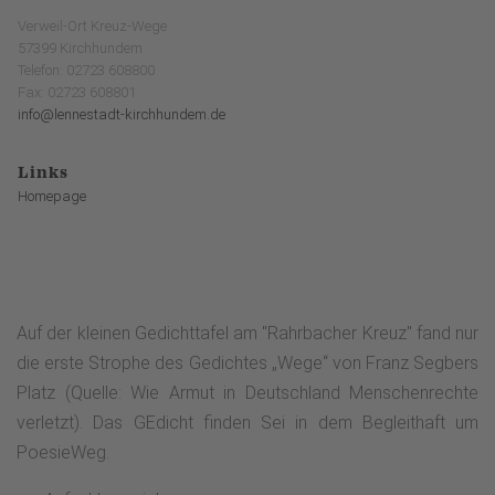
Verweil-Ort Kreuz-Wege
57399 Kirchhundem
Telefon: 02723 608800
Fax: 02723 608801
info@lennestadt-kirchhundem.de
Links
Homepage
Auf der kleinen Gedichttafel am "Rahrbacher Kreuz" fand nur
die erste Strophe des Gedichtes „Wege“ von Franz Segbers
Platz (Quelle: Wie Armut in Deutschland Menschenrechte
verletzt). Das GEdicht finden Sei in dem Begleithaft um
PoesieWeg.