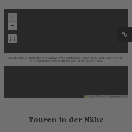
+
−
Die Karte wurde aufgrund Ihrer Privatsphäreeinstellungen deaktiviert, klicken Sie auf das Fingerprint Symbol
unten links und aktivieren Sie Google Maps um die Karte zu nutzen.
Leaflet
|
©
OpenStreetMap
contributors
Touren in der Nähe