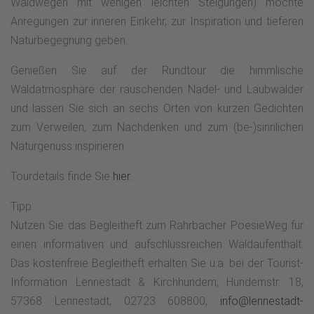
Waldwegen mit wenigen leichten Steigungen) möchte
Anregungen zur inneren Einkehr, zur Inspiration und tieferen
Naturbegegnung geben.
Genießen Sie auf der Rundtour die himmlische
Waldatmosphäre der rauschenden Nadel- und Laubwälder
und lassen Sie sich an sechs Orten von kurzen Gedichten
zum Verweilen, zum Nachdenken und zum (be-)sinnlichen
Naturgenuss inspirieren.
Tourdetails finde Sie
hier.
Tipp:
Nutzen Sie das Begleitheft zum Rahrbacher PoesieWeg für
einen informativen und aufschlussreichen Waldaufenthalt.
Das kostenfreie Begleitheft erhalten Sie u.a. bei der Tourist-
Information Lennestadt & Kirchhundem, Hundemstr. 18,
57368 Lennestadt, 02723 608800,
info@lennestadt-