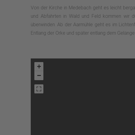
Von der Kirche in Medebach geht es leicht berga
und Abfahrten in Wald und Feld kommen wir du
überwinden. Ab der Aarmühle geht es im Lichtenf
Entlang der Orke und später entlang dem Gelänge
+
−