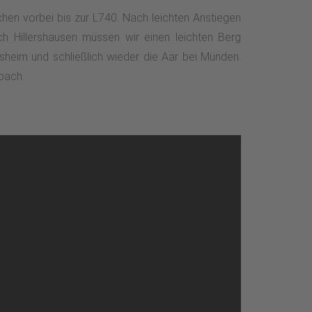
hen vorbei bis zur L740. Nach leichten Anstiegen
 Hillershausen müssen wir einen leichten Berg
sheim und schließlich wieder die Aar bei Münden.
bach.