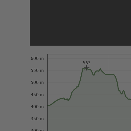
600 m
563
550 m
500 m
450 m
400 m
350 m
300 m