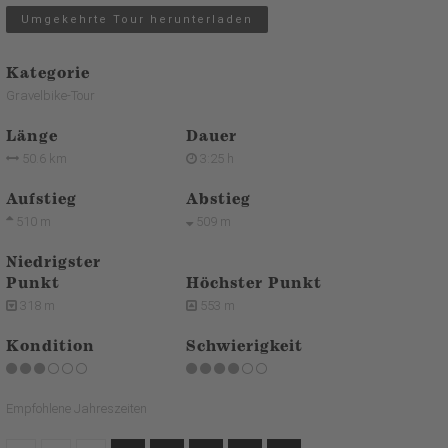
Umgekehrte Tour herunterladen
Kategorie
Gravelbike-Tour
Länge
Dauer
50.6 km
3:25 h
Aufstieg
Abstieg
510 m
509 m
Niedrigster
Punkt
Höchster Punkt
318 m
553 m
Kondition
Schwierigkeit
Empfohlene Jahreszeiten