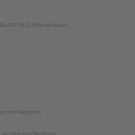
, Bus S30 (RLG): Brilon-Medebach
dann nach Medebach.
rg und dann nach Medebach.