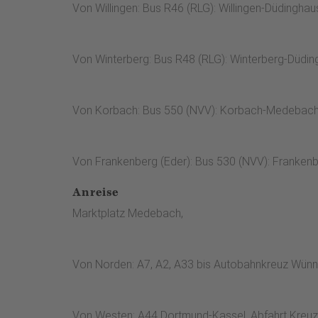
Von Willingen: Bus R46 (RLG): Willingen-Düdingh
Von Winterberg: Bus R48 (RLG): Winterberg-Düdin
Von Korbach: Bus 550 (NVV): Korbach-Medebac
Von Frankenberg (Eder): Bus 530 (NVV): Franken
Anreise
Marktplatz Medebach,
Von Norden: A7, A2, A33 bis Autobahnkreuz Wünn
Von Westen: A44 Dortmund-Kassel, Abfahrt Kreuz