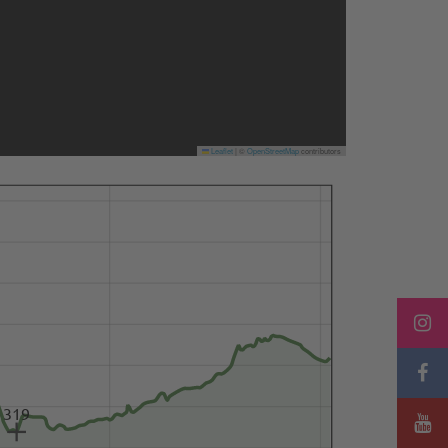
Leaflet
|
©
OpenStreetMap
contributors
319