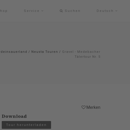
hop
Service
Suchen
Deutsch
#deinsauerland
/
Neusta Touren
/
Gravel - Medebacher
Tälertour Nr. 5
Merken
Download
Tour herunterladen