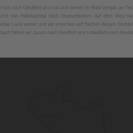
n bis nach Glindfeld und von dort weiter im Wald bergan an Teic
rch das Hallebachtal nach Oberschledorn. Auf dem Weg nach
elser Land weiter, und wir erreichen auf flachen Wegen Goddel
bach fahren wir zurück nach Glindfeld und schließlich nach Mede