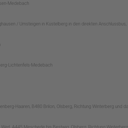
ausen-Medebach
ghausen / Umsteigen in Küstelberg in den direkten Anschlussbus
h
berg-Lichtenfels-Medebach
enberg-Haaren, B480 Brilon, Olsberg, Richtung Winterberg und 
 Werl, A445 Meschede bis Bestwig, Olsberg, Richtung Winterbe