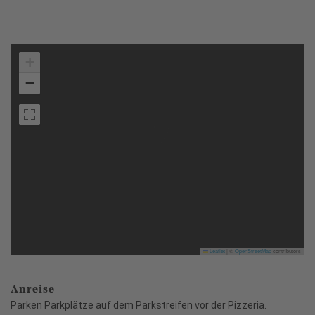
+
−
Leaflet
|
©
OpenStreetMap
contributors
Anreise
Parken Parkplätze auf dem Parkstreifen vor der Pizzeria.