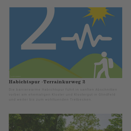
Habichtspur -Terrainkurweg 2
Die barrierearme Habichtspur führt in sanften Abschnitten
vorbei am ehemaligen Kloster und Klostergut in Glindfeld
und weiter bis zum wohltuenden Tretbecken.