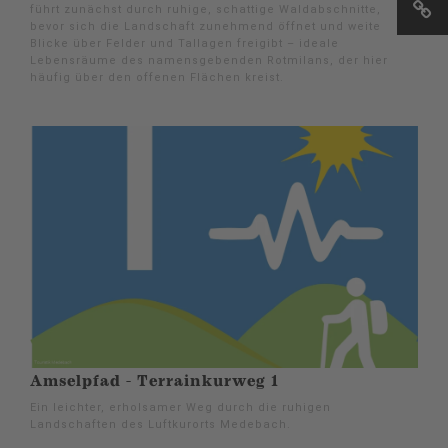
führt zunächst durch ruhige, schattige Waldabschnitte,
bevor sich die Landschaft zunehmend öffnet und weite
Blicke über Felder und Tallagen freigibt – ideale
Lebensräume des namensgebenden Rotmilans, der hier
häufig über den offenen Flächen kreist.
Amselpfad - Terrainkurweg 1
Ein leichter, erholsamer Weg durch die ruhigen
Landschaften des Luftkurorts Medebach.