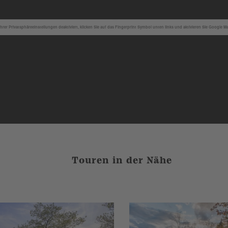
hrer Privatsphäreeinstellungen deaktiviert, klicken Sie auf das Fingerprint Symbol unten links und aktivieren Sie Google M
Touren in der Nähe