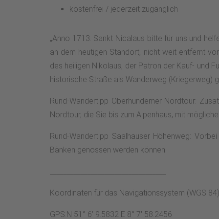
kostenfrei / jederzeit zugänglich
„Anno 1713. Sankt Nicalaus bitte für uns und hel
an dem heutigen Standort, nicht weit entfernt v
des heiligen Nikolaus, der Patron der Kauf- und F
historische Straße als Wanderweg (Kriegerweg) g
Rund-Wandertipp Oberhundemer Nordtour: Zusätzl
Nordtour, die Sie bis zum Alpenhaus, mit mögliche
Rund-Wandertipp Saalhauser Höhenweg: Vorbei 
Bänken genossen werden können.
__________________________________
Koordinaten für das Navigationssystem (WGS 84)
GPS:N 51° 6' 9.5832 E 8° 7' 58.2456