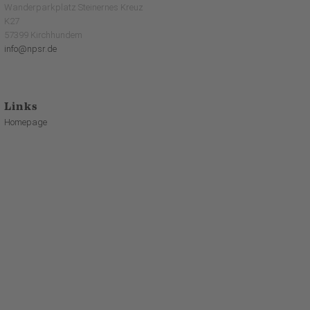
Wanderparkplatz Steinernes Kreuz
K27
57399 Kirchhundem
info@npsr.de
Links
Homepage