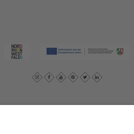
essum
|
Datenschutzerklärung
|
Barrierefreiheitserklärung
|
Kontakt
|
In
Sauerland-Tourismus e.V.
Johannes-Hummel-Weg 1
57392
Schmallenberg