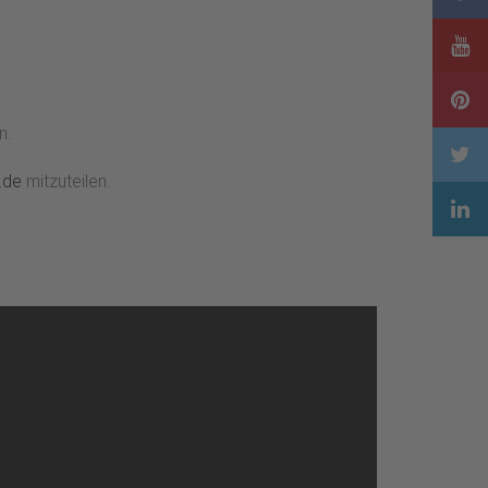
n.
.de
mitzuteilen.