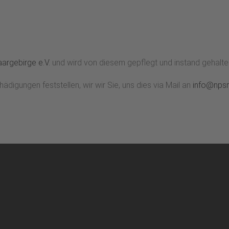
argebirge e.V.
und wird von diesem gepflegt und instand gehalte
igungen feststellen, wir wir Sie, uns dies via Mail an
info@npsr