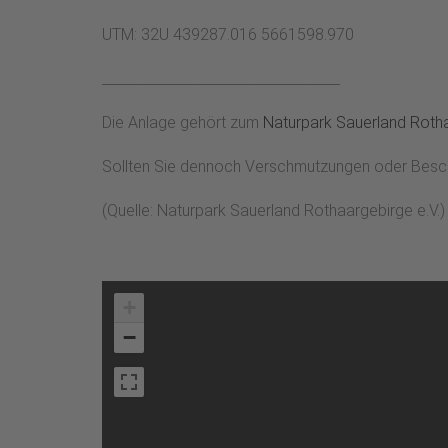
UTM: 32U 439287.016 5661598.970
__________________________________
Die Anlage gehört zum
Naturpark Sauerland Rotha
Sollten Sie dennoch Verschmutzungen oder Beschäd
(Quelle: Naturpark Sauerland Rothaargebirge e.V.)
+
−