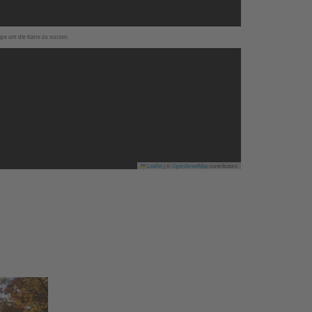
aps um die Karte zu nutzen.
Leaflet
|
©
OpenStreetMap
contributors