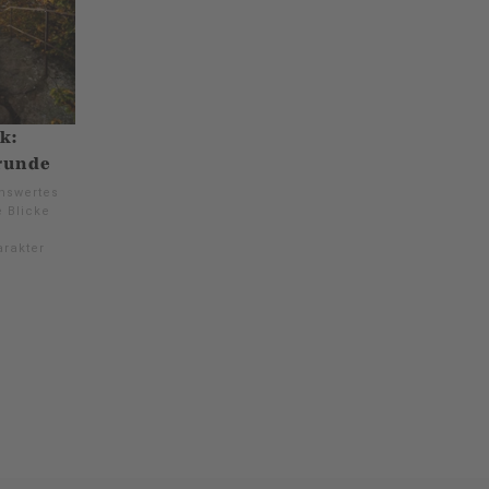
k:
runde
nswertes
 Blicke
rakter