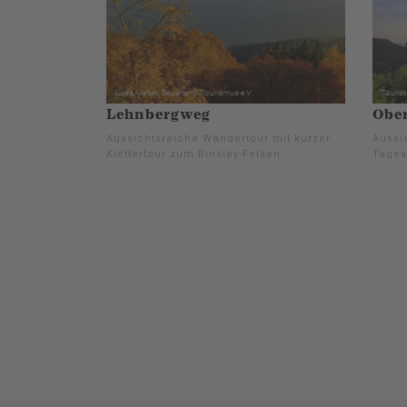
Lehnbergweg
Obe
Aussichtsreiche Wandertour mit kurzer
Aussi
Klettertour zum Rinsley-Felsen
Tages