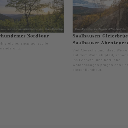
rhundemer Nordtour
Saalhausen-Gleierbrüc
Saalhauser Abenteuer
chtsreiche, anspruchsvolle
wanderung.
Viel Abwechslung, dazu Wisse
auf dem Waldlehrpfad, schöne
ins Lennetal und herrliche
Waldpassagen prägen den Cha
dieser Rundtour.