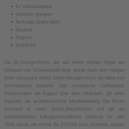
für Individualgäste
Senioren geeignet
für Kinder (jedes Alter)
Deutsch
Englisch
Eintritt frei
Die St.-Georgs-Kirche, die auf einem kleinen Hügel am
Ortsrand von Schweinsbühl liegt, wurde nach dem heiligen
Ritter Georg und einem Sankt-Georgen-Hof in der Nähe von
Schweinsbühl benannt. Das romanische Gotteshaus,
insbesondere die Kuppel über dem Altarraum, gilt unter
Experten als architektonische Meisterleistung. Die Kirche
erscheint in vielen (Kunst-)Reiseführern und gilt als
erhaltenswertes kulturgeschichtliches Denkmal. Im Jahr
2004 wurde die Kirche für 273.000 Euro letztmals saniert.