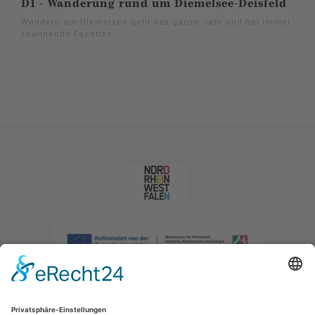
D1 - Wanderung rund um Diemelsee-Deisfeld
Wandern am Diemelsee geht das ganze Jahr und hat immer
spannende Facetten.