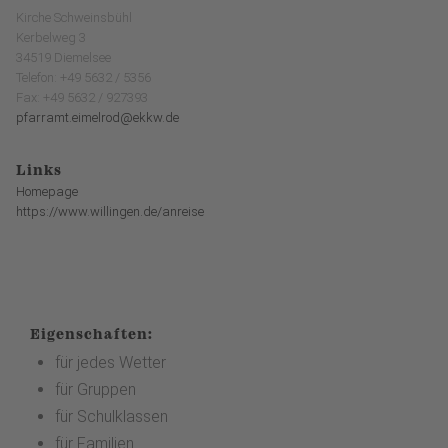
Kirche Schweinsbühl
Kerbelweg 3
34519 Diemelsee
Telefon: +49 5632 / 5356
Fax: +49 5632 / 927393
pfarramt.eimelrod@ekkw.de
Links
Homepage
https://www.willingen.de/anreise
Eigenschaften:
für jedes Wetter
für Gruppen
für Schulklassen
für Familien