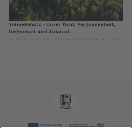
VolmeSchatz - Unser Wald: Vergangenheit,
Gegenwart und Zukunft
Ein Themenwanderweg zwischen Schalksmühle und Halver.