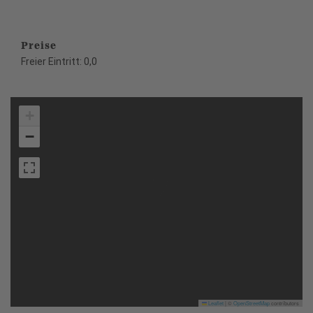
Preise
Freier Eintritt: 0,0
+
−
Leaflet
|
©
OpenStreetMap
contributors