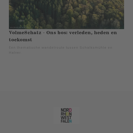
VolmeSchatz - Ons bos: verleden, heden en
toekomst
Een thematische wandelroute tussen Schalksmühle en
Halver.