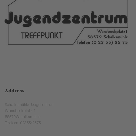
Address
Schalksmühle Jeugdcentrum
Wansbeckplatz 1
58579 Schalksmühle
Telefoon: 02355/2575