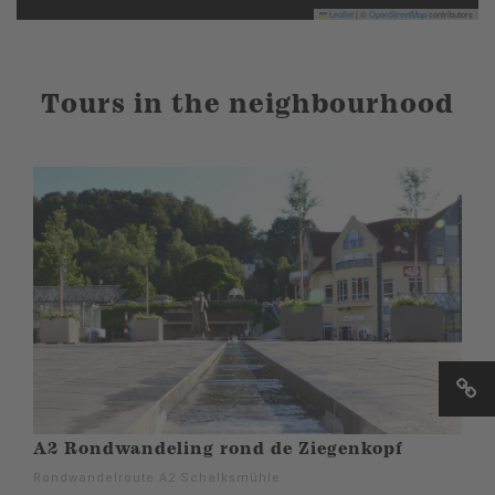
Leaflet
|
©
OpenStreetMap
contributors
Tours in the neighbourhood
A2 Rondwandeling rond de Ziegenkopf
Rondwandelroute A2 Schalksmühle