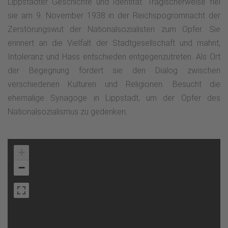
Lippstädter Geschichte und Identität. Tragischerweise fiel
sie am 9. November 1938 in der Reichspogromnacht der
Zerstörungswut der Nationalsozialisten zum Opfer. Sie
erinnert an die Vielfalt der Stadtgesellschaft und mahnt,
Intoleranz und Hass entschieden entgegenzutreten. Als Ort
der Begegnung fördert sie den Dialog zwischen
verschiedenen Kulturen und Religionen. Besucht die
ehemalige Synagoge in Lippstadt, um der Opfer des
Nationalsozialismus zu gedenken.
+
−