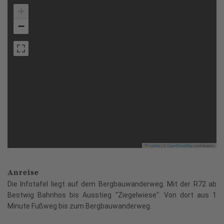
+
−
Leaflet
|
©
OpenStreetMap
contributors
Anreise
Die Infotafel liegt auf dem Bergbauwanderweg. Mit der R72 ab
Bestwig Bahnhos bis Ausstieg "Ziegelwiese". Von dort aus 1
Minute Fußweg bis zum Bergbauwanderweg.