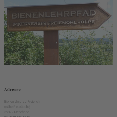
Adresse
Bienenlehrpfad Freienohl
(nähe Rietbüsche)
59872 Meschede