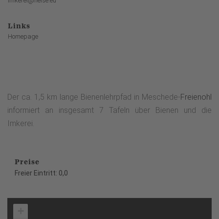
imkerei@neise.eu
Links
Homepage
Der ca. 1,5 km lange Bienenlehrpfad in Meschede-
Freienohl
informiert an insgesamt 7 Tafeln über Bienen und die
Imkerei.
Preise
Freier Eintritt: 0,0
+