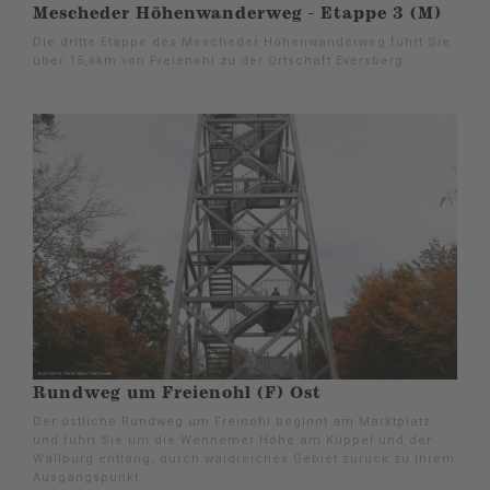
Mescheder Höhenwanderweg - Etappe 3 (M)
Die dritte Etappe des Mescheder Höhenwanderweg führt Sie
über 15,6km von Freienohl zu der Ortschaft Eversberg .
Rundweg um Freienohl (F) Ost
Der östliche Rundweg um Freinohl beginnt am Marktplatz
und führt Sie um die Wennemer Höhe am Küppel und der
Wallburg entlang, durch waldreiches Gebiet zurück zu Ihrem
Ausgangspunkt.