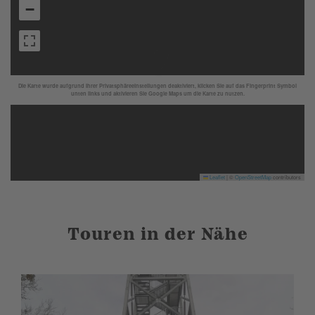
−
Die Karte wurde aufgrund Ihrer Privatsphäreeinstellungen deaktiviert, klicken Sie auf das Fingerprint Symbol
unten links und aktivieren Sie Google Maps um die Karte zu nutzen.
Leaflet
|
©
OpenStreetMap
contributors
Touren in der Nähe