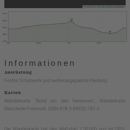
Leaflet
|
©
OpenStreetMap
contributors
375 m
349
350 m
325 m
304
300 m
275 m
0 km
0.5 km
1 km
1.5 km
Informationen
Ausrüstung
Festes Schuhwerk und wetterangepasste Kleidung.
Karten
Wanderkarte "Rund um den Hennesee", Wanderkarte
Meschede-Freienohl, ISBN 978-3-89920-787-3
Die Wanderkarte hat den Maßstab 1:30.000 und ist GPS-