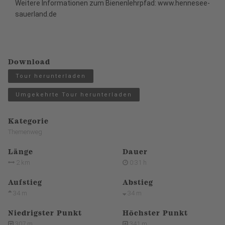
Weitere Informationen zum Bienenlehrpfad:
www.hennesee-
sauerland.de
Download
Tour herunterladen
Umgekehrte Tour herunterladen
Kategorie
Themenweg
Länge
Dauer
2 km
0:31 h
Aufstieg
Abstieg
34 m
34 m
Niedrigster Punkt
Höchster Punkt
307 m
341 m