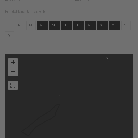
Empfohlene Jahreszeiten
J
F
M
A
M
J
J
A
S
O
N
D
2
+
−
2