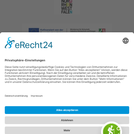
Impressum
|
Datenschutzerklärung
|
Barrierefreiheitserklärung
|
Kontakt
|
Intranet
Sauerland-Tourismus e.V.
Johannes-Hummel-Weg 1
57392
Schmallenberg
E: info@sauerland.com
Cookie-Einstellungen