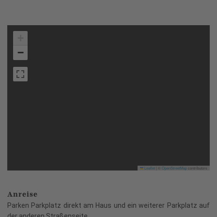
+
−
Leaflet
|
©
OpenStreetMap
contributors
Anreise
Parken Parkplatz direkt am Haus und ein weiterer Parkplatz auf
der anderen Straßenseite.