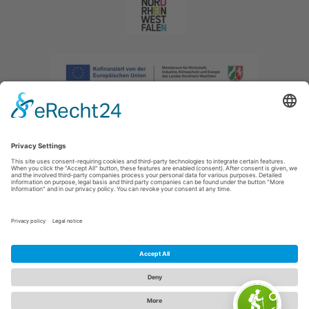
Afdruk
|
Privacybeleid
|
Verklaring van toegankelijkheid
|
Neem
contact met ons op
|
Intranet
Sauerland-Tourismus e.V.
Johannes-Hummel-Weg 1
57392
Schmallenberg
E: info@sauerland.com
Cookie-Einstellungen