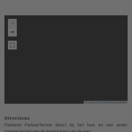
+
−
Leaflet
|
©
OpenStreetMap
contributors
Directions
Parkeren Parkeerterrein direct bij het huis en een ander
parkeerterrein aan de andere kant van de weg.