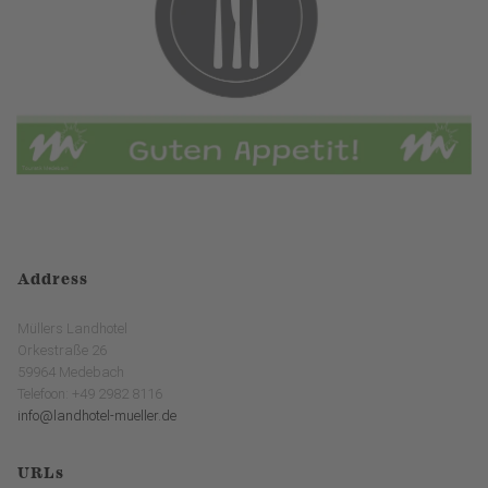
Address
Müllers Landhotel
Orkestraße 26
59964 Medebach
Telefoon: +49 2982 8116
info@landhotel-mueller.de
URLs