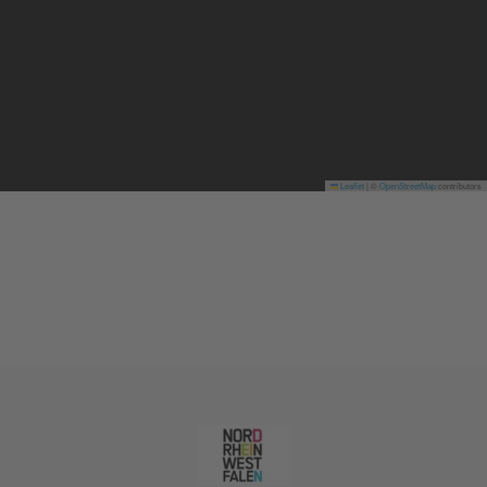
Leaflet
|
©
OpenStreetMap
contributors