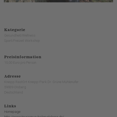
Kategorie
Gesundheit/Wellness
Sport/Freizeit Workshop
Preisinformation
10,00 Euro pro Person
Adresse
Kneipp RastOrt Kneipp-Park Dr. Grüne Mühlenufer
59939 Olsberg
Deutschland
Links
Homepage
http://www.tourismus-brilon-olsberg.de/