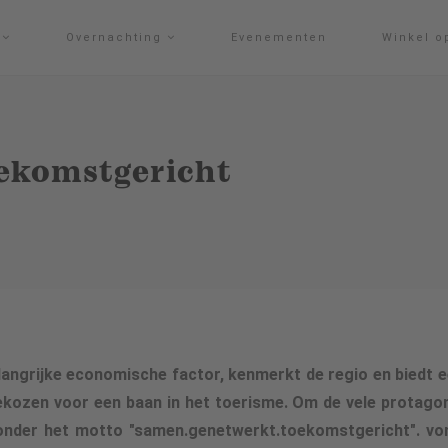
g
Overnachting
Evenementen
Winkel o
ekomstgericht
elangrijke economische factor, kenmerkt de regio en biedt 
ozen voor een baan in het toerisme. Om de vele protagoni
onder het motto "samen.genetwerkt.toekomstgericht". von