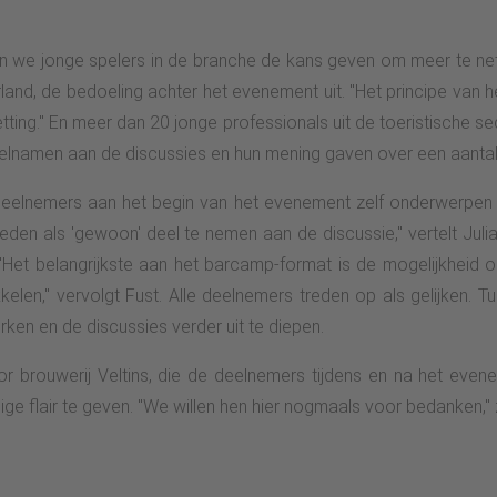
n we jonge spelers in de branche de kans geven om meer te netw
nd, de bedoeling achter het evenement uit. "Het principe van he
setting." En meer dan 20 jonge professionals uit de toeristische s
eelnamen aan de discussies en hun mening gaven over een aantal 
 deelnemers aan het begin van het evenement zelf onderwerpen
eden als 'gewoon' deel te nemen aan de discussie," vertelt Juli
 "Het belangrijkste aan het barcamp-format is de mogelijkheid 
kelen," vervolgt Fust. Alle deelnemers treden op als gelijken. 
ken en de discussies verder uit te diepen.
 brouwerij Veltins, die de deelnemers tijdens en na het even
ge flair te geven. "We willen hen hier nogmaals voor bedanken,"