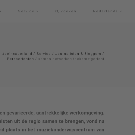
p
Service
Zoeken
Nederlands
#deinsauerland
/
Service
/
Journalisten & Bloggers
/
Persberichten
/
samen netwerken toekomstgericht
een gevarieerde, aantrekkelijke werkomgeving.
sten uit de regio samen te brengen, vond nu
d plaats in het muziekonderwijscentrum van