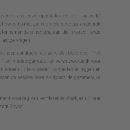
erken en nieuwe input te krijgen voor hun werk,"
t barcamp met zijn informele structuur en gebrek
ector namen de uitnodiging aan, die in verschillende
lastige vragen.
 konden aandragen die ze wilden bespreken. "Het
a Fust, medeorganisator en verantwoordelijk voor
om ideeën uit te wisselen, contacten te leggen en
Tussen de sessies door en tijdens de gezamenlijke
ement voorzag van verfrissende drankjes uit haar
 zegt Soyka.