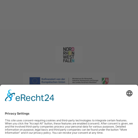
Afdruk
|
Privacybeleid
|
Verklaring van toegankelijkheid
|
Neem