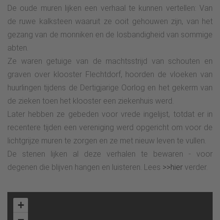
De oude muren lijken een verhaal te kunnen vertellen: Van
de ruwe kalksteen waaruit ze ooit gehouwen zijn, van het
gezang van de monniken en de losbandigheid van sommige
abten.
Ze waren getuige van de machtsstrijd van schouten en
graven over klooster Flechtdorf, hoorden de vloeken van
huurlingen tijdens de Dertigjarige Oorlog en het gekerm van
de zieken toen het klooster een ziekenhuis werd.
Later hebben ze gebeden voor vrede ingelijst, totdat er in
recentere tijden een vereniging werd opgericht om voor de
lichtgrijze muren te zorgen en ze met nieuw leven te vullen.
De stenen lijken al deze verhalen te bewaren - voor
degenen die blijven hangen en luisteren. Lees
>>hier
verder.
+
−