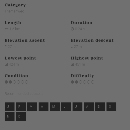
Category
Themenweg
Length
Duration
1.5 km
0:24 h
Elevation ascent
Elevation descent
27 m
27 m
Lowest point
Highest point
424 m
451 m
Condition
Difficulty
Recommended seasons
J
F
M
A
M
J
J
A
S
O
N
D